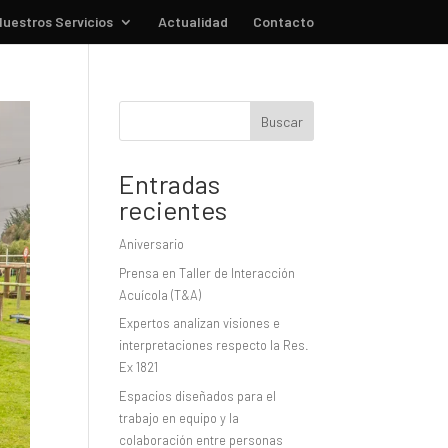
uestros Servicios
Actualidad
Contacto
Buscar
Entradas
recientes
Aniversario
Prensa en Taller de Interacción
Acuícola (T&A)
Expertos analizan visiones e
interpretaciones respecto la Res.
Ex 1821
Espacios diseñados para el
trabajo en equipo y la
colaboración entre personas