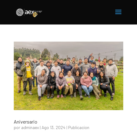
Aniversario
por
adminaex
|
Ago 13, 2024
|
Publicacion