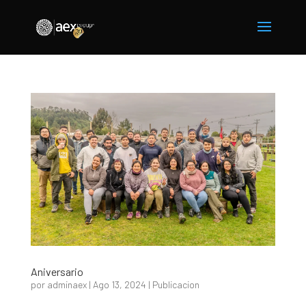
Aniversario
por
adminaex
|
Ago 13, 2024
|
Publicacion