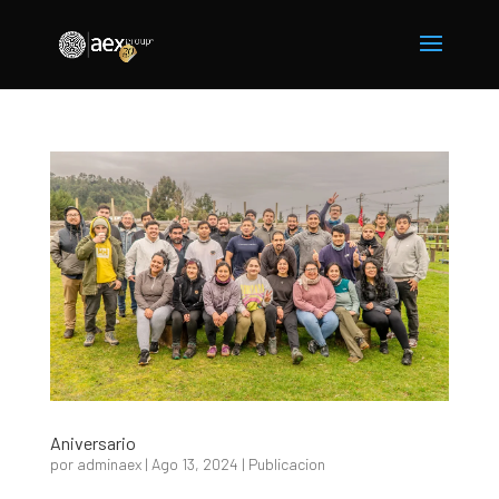
Aniversario
por
adminaex
|
Ago 13, 2024
|
Publicacion