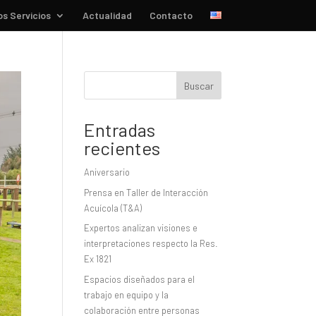
s Servicios
Actualidad
Contacto
Buscar
Entradas
recientes
Aniversario
Prensa en Taller de Interacción
Acuícola (T&A)
Expertos analizan visiones e
interpretaciones respecto la Res.
Ex 1821
Espacios diseñados para el
trabajo en equipo y la
colaboración entre personas