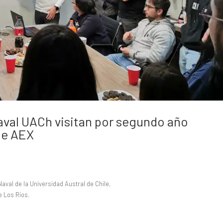
aval UACh visitan por segundo año
de AEX
aval de la Universidad Austral de Chile,
e Los Ríos.