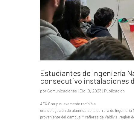
Estudiantes de Ingeniería N
consecutivo instalaciones 
por
Comunicaciones
|
Dic 19, 2023
|
Publicacion
AEX Group nuevamente recibió a
una delegación de alumnos de la carrera de Ingeniería N
proveniente del campus Miraflores de Valdivia, región d