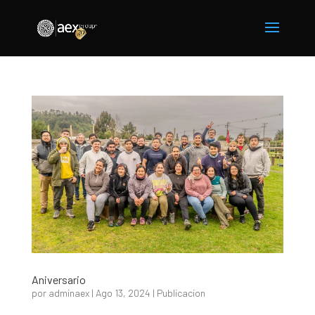
Aniversario
por
adminaex
|
Ago 13, 2024
|
Publicacion