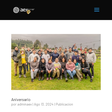
Aniversario
por
adminaex
|
Ago 13, 2024
|
Publicacion