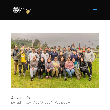
Aniversario
por
adminaex
|
Ago 13, 2024
|
Publicacion