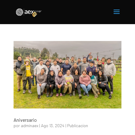
Aniversario
por
adminaex
|
Ago 13, 2024
|
Publicacion