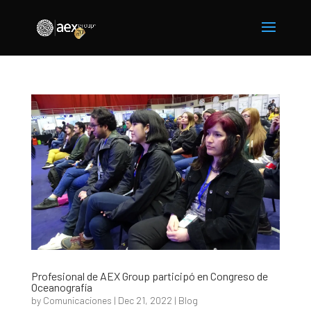
Profesional de AEX Group participó en Congreso de
Oceanografía
by
Comunicaciones
|
Dec 21, 2022
|
Blog