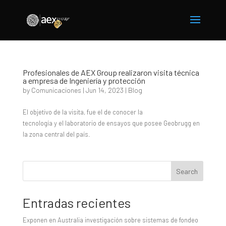
Profesionales de AEX Group realizaron visita técnica
a empresa de Ingeniería y protección
by
Comunicaciones
|
Jun 14, 2023
|
Blog
El objetivo de la visita, fue el de conocer la
tecnología y el laboratorio de ensayos que posee Geobrugg en
la zona central del país.
Search
Entradas recientes
Exponen en Australia investigación sobre sistemas de fondeo