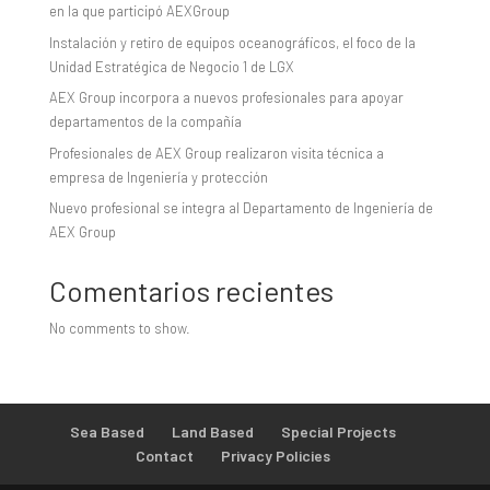
en la que participó AEXGroup
Instalación y retiro de equipos oceanográficos, el foco de la
Unidad Estratégica de Negocio 1 de LGX
AEX Group incorpora a nuevos profesionales para apoyar
departamentos de la compañía
Profesionales de AEX Group realizaron visita técnica a
empresa de Ingeniería y protección
Nuevo profesional se integra al Departamento de Ingeniería de
AEX Group
Comentarios recientes
No comments to show.
Sea Based
Land Based
Special Projects
Contact
Privacy Policies