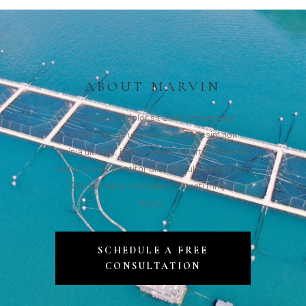
ABOUT MARVIN
Lorem ipsum dolor sit amet consectetur
adipiscing elit ultricies erat dignissim non
lacinia ultrices, iaculis aptent lobortis nullam ac
lectus in velit porttitor orci vehicula elementum.
Suscipit tellus vestibulum potenti fringilla
lectus.
SCHEDULE A FREE
CONSULTATION