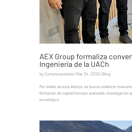
AEX Group formaliza conven
Ingeniería de la UACh
by
Comunicaciones
|
Mar 24, 2023
|
Blog
Por medio de esta alianza, se busca colaborar mutuamen
formación de capital humano avanzado, investigación a
tecnológico.