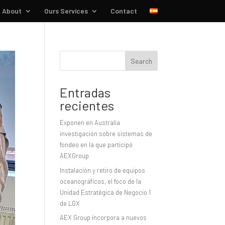
About
Ours Services
Contact
Search
Entradas
recientes
Exponen en Australia
investigación sobre sistemas de
fondeo en la que participó
AEXGroup
Instalación y retiro de equipos
oceanográficos, el foco de la
Unidad Estratégica de Negocio 1
de LGX
AEX Group incorpora a nuevos